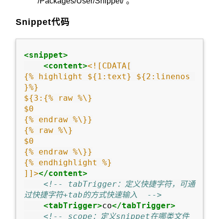
“/Packages/User/Snippet/”。
Snippet代码
<snippet>
<content>
<![CDATA[

{% highlight ${1:text} ${2:linenos 
}%}

${3:{% raw %\}

$0

{% endraw %\}}

{% raw %\}

$0

{% endraw %\}}

{% endhighlight %}

]]>
</content>
<!-- tabTrigger：定义快捷字符，可通
过快捷字符+tab的方式快速输入  -->
<tabTrigger>
co
</tabTrigger>
<!-- scope：定义snippet在哪类文件