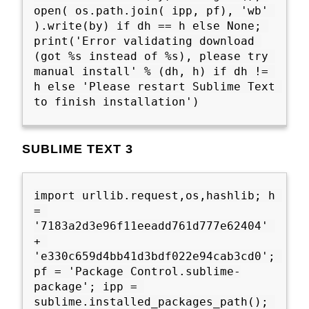
open( os.path.join( ipp, pf), 'wb' 
).write(by) if dh == h else None; 
print('Error validating download 
(got %s instead of %s), please try 
manual install' % (dh, h) if dh != 
h else 'Please restart Sublime Text 
to finish installation')

SUBLIME TEXT 3
import urllib.request,os,hashlib; h 
= 
'7183a2d3e96f11eeadd761d777e62404' 
+ 
'e330c659d4bb41d3bdf022e94cab3cd0'; 
pf = 'Package Control.sublime-
package'; ipp = 
sublime.installed_packages_path(); 