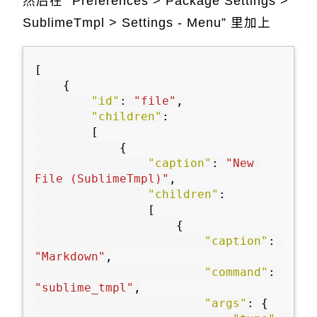
然后在 “Preferences > Package Settings >
SublimeTmpl > Settings - Menu” 里加上
[
{
"id"
:
"file"
,
"children"
:
[
{
"caption"
:
"New 
File (SublimeTmpl)"
,
"children"
:
[
{
"caption"
:
"Markdown"
,
"command"
:
"sublime_tmpl"
,
"args"
:
{