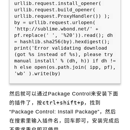
urllib.request.install_opener( 
urllib.request.build_opener( 
urllib.request.ProxyHandler()) ); 
by = urllib.request.urlopen( 
'http://sublime.wbond.net/' + 
pf.replace(' ', '%20')).read(); dh 
= hashlib.sha256(by).hexdigest(); 
print('Error validating download 
(got %s instead of %s), please try 
manual install' % (dh, h)) if dh != 
h else open(os.path.join( ipp, pf), 
'wb' ).write(by)

然后就可以通过Package Control来安装下面
的插件了，按
ctrl+shift+p
，找到
“Package Control: Install Package”，然后
在搜索里输入插件名，回车即可，安装完成后
不需求重启即可使用。