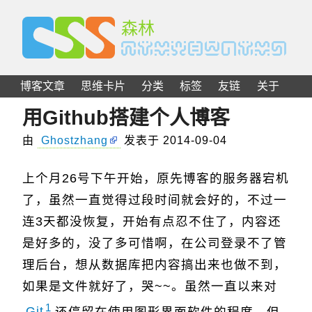
C
S
S
森林
博客文章
思维卡片
分类
标签
友链
关于
用Github搭建个人博客
由
Ghostzhang
发表于
2014-09-04
上个月26号下午开始，原先博客的服务器宕机
了，虽然一直觉得过段时间就会好的，不过一
连3天都没恢复，开始有点忍不住了，内容还
是好多的，没了多可惜啊，在公司登录不了管
理后台，想从数据库把内容搞出来也做不到，
如果是文件就好了，哭~~。虽然一直以来对
1
Git
还停留在使用图形界面软件的程度，但