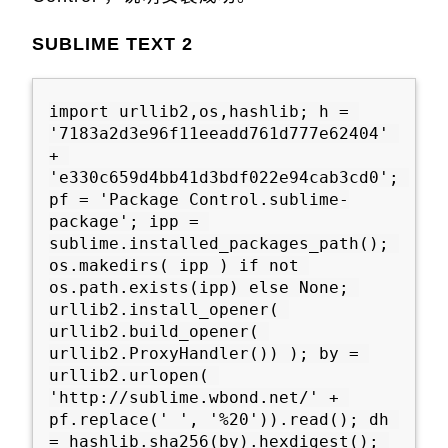
SUBLIME TEXT 2
import urllib2,os,hashlib; h = 
'7183a2d3e96f11eeadd761d777e62404' 
+ 
'e330c659d4bb41d3bdf022e94cab3cd0'; 
pf = 'Package Control.sublime-
package'; ipp = 
sublime.installed_packages_path(); 
os.makedirs( ipp ) if not 
os.path.exists(ipp) else None; 
urllib2.install_opener( 
urllib2.build_opener( 
urllib2.ProxyHandler()) ); by = 
urllib2.urlopen( 
'http://sublime.wbond.net/' + 
pf.replace(' ', '%20')).read(); dh 
= hashlib.sha256(by).hexdigest(); 