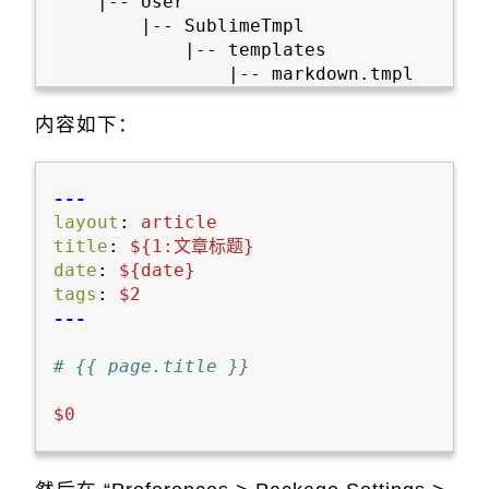
    |-- User

        |-- SublimeTmpl

            |-- templates

内容如下：
---
layout
:
article
title
:
${1:文章标题}
date
:
${date}
tags
:
$2
---
# {{ page.title }}
$0