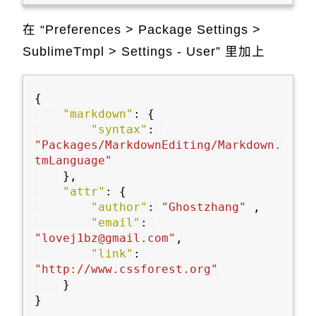
在 “Preferences > Package Settings >
SublimeTmpl > Settings - User” 里加上
{
"markdown"
:
{
"syntax"
:
"Packages/MarkdownEditing/Markdown.
tmLanguage"
},
"attr"
:
{
"author"
:
"Ghostzhang"
,
"email"
:
"lovej1bz@gmail.com"
,
"link"
:
"http://www.cssforest.org"
}
}