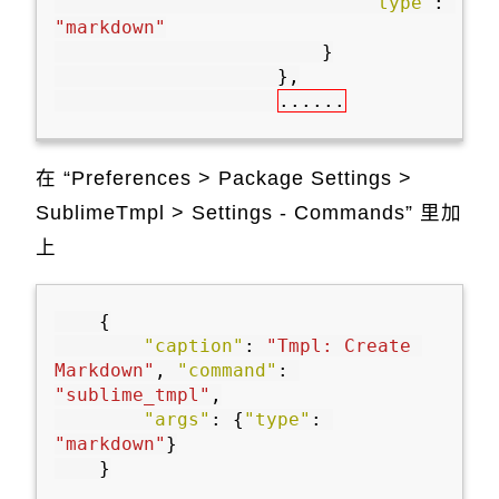
"type"
:
"markdown"
}
},
......
在 “Preferences > Package Settings >
SublimeTmpl > Settings - Commands” 里加
上
{
"caption"
:
"Tmpl: Create 
Markdown"
,
"command"
:
"sublime_tmpl"
,
"args"
:
{
"type"
:
"markdown"
}
}