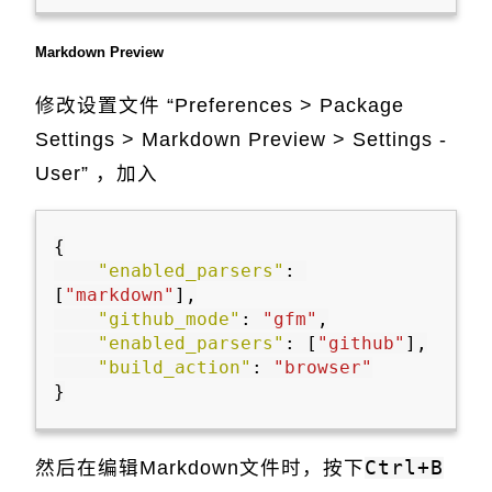
Markdown Preview
修改设置文件 “Preferences > Package
Settings > Markdown Preview > Settings -
User” ，加入
{
"enabled_parsers"
:
[
"markdown"
],
"github_mode"
:
"gfm"
,
"enabled_parsers"
:
[
"github"
],
"build_action"
:
"browser"
}
然后在编辑Markdown文件时，按下
Ctrl+B