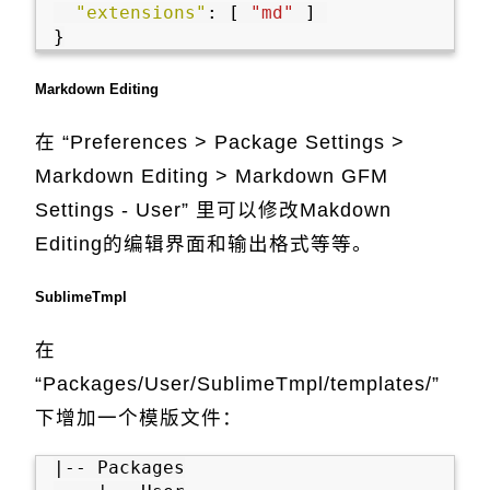
"extensions"
:
[
"md"
]
}
Markdown Editing
在 “Preferences > Package Settings >
Markdown Editing > Markdown GFM
Settings - User” 里可以修改Makdown
Editing的编辑界面和输出格式等等。
SublimeTmpl
在
“Packages/User/SublimeTmpl/templates/”
下增加一个模版文件：
|-- Packages
