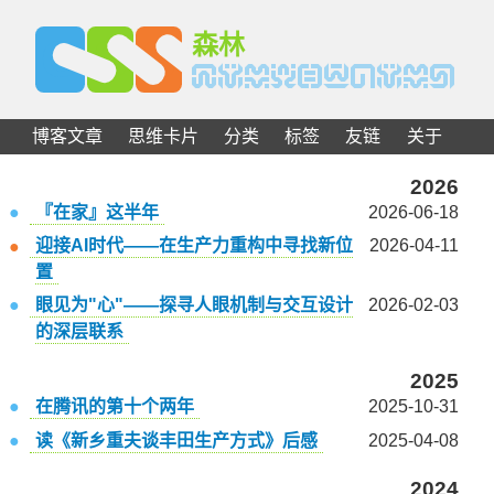
C
S
S
森林
博客文章
思维卡片
分类
标签
友链
关于
2026
『在家』这半年
2026-06-18
迎接AI时代——在生产力重构中寻找新位
2026-04-11
置
眼见为"心"——探寻人眼机制与交互设计
2026-02-03
的深层联系
2025
在腾讯的第十个两年
2025-10-31
读《新乡重夫谈丰田生产方式》后感
2025-04-08
2024