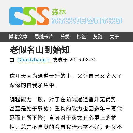
C
S
S
森林
博客文章
思维卡片
分类
标签
友链
关于
老似名山到始知
由
Ghostzhang
发表于
2016-08-30
这几天因为通道晋升的事，又让自己又陷入了
深深的自我矛盾中。
编程能力一般，对于在前端通道晋升无优势，
甚至是处于弱势；重构的能力也因多年未写代
码而有所下降；自身对于英文有心里上的抗
拒，总是不自觉的会自我暗示学不好；但又不