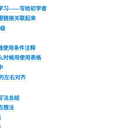
学习——写给初学者
跟链接关联起来
先级
览器使用条件注释
么时候用使用表格
中
i)的左右对齐
写法总结
点想法
结
结