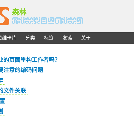
S
森林
思维卡片
分类
标签
友链
关于
业的页面重构工作者吗？
要注意的编码问题
年
上的文件关联
位置
则