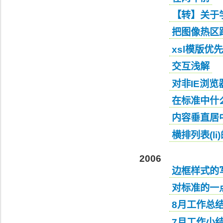
【转】关于
把图像热区
xsl模版优
交互浅解
对非IE浏
在标准中什
内容垂直居
横排列表(l
2006
边框样式的
对标准的一
8月工作总
7月工作小